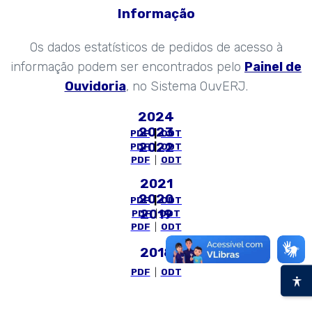
Informação
Os dados estatísticos de pedidos de acesso à
informação podem ser encontrados pelo
Painel de
Ouvidoria
, no Sistema OuvERJ.
2024
2023
PDF
|
ODT
2022
PDF
|
ODT
PDF
|
ODT
2021
2020
PDF
|
ODT
2019
PDF
|
ODT
PDF
|
ODT
2018
PDF
|
ODT