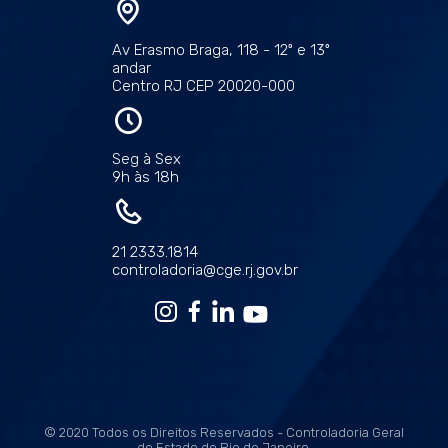
Av Erasmo Braga, 118 - 12º e 13º
andar
Centro RJ CEP 20020-000
Seg à Sex
9h às 18h
21 2333.1814
controladoria@cge.rj.gov.br
© 2020 Todos os Direitos Reservados - Controladoria Geral
do Estado do Rio de Janeiro.