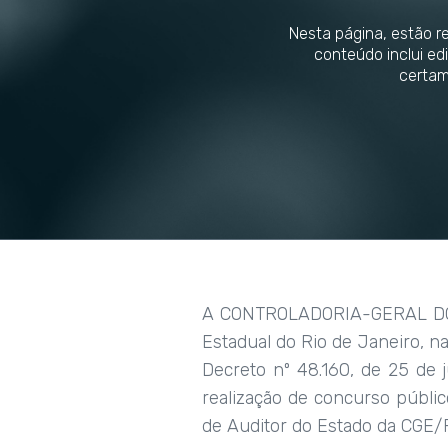
Nesta página, estão r
conteúdo inclui ed
certam
A CONTROLADORIA-GERAL DO E
Estadual do Rio de Janeiro, na
Decreto nº 48.160, de 25 de 
realização de concurso públi
de Auditor do Estado da CGE/R