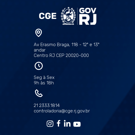
Av Erasmo Braga, 118 - 12º e 13º
andar
Centro RJ CEP 20020-000
Seg à Sex
9h às 18h
21 2333.1814
controladoria@cge.rj.gov.br