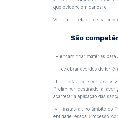
que evidenciem danos; e
VI – emitir relatório e parece
São competên
I – encaminhar matérias para
II – celebrar acordos de leniên
III – instaurar, sem exclus
Preliminar destinado à averi
acarretar a aplicação das sançõ
IV – instaurar, no âmbito do
entidade lesada, Processo Ad