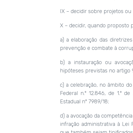
IX – decidir sobre projetos 
X – decidir, quando proposto 
a) a elaboração das diretrize
prevenção e combate à corru
b) a instauração ou avocaç
hipóteses previstas no artigo 9
c) a celebração, no âmbito do
Federal n.º 12.846, de 1.º d
Estadual nº 7989/18;
d) a avocação da competência 
infração administrativa à Lei
que também sejam tipificados