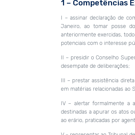
1 – Competências E
I – assinar declaração de c
Janeiro, ao tomar posse do
anteriormente exercidas, todos
potenciais com o interesse pú
II – presidir o Conselho Supe
desempate de deliberações;
III – prestar assistência dir
em matérias relacionadas ao S
IV – alertar formalmente a 
destinadas a apurar os atos o
ao erário, praticadas por age
V – representar ao Tribunal d