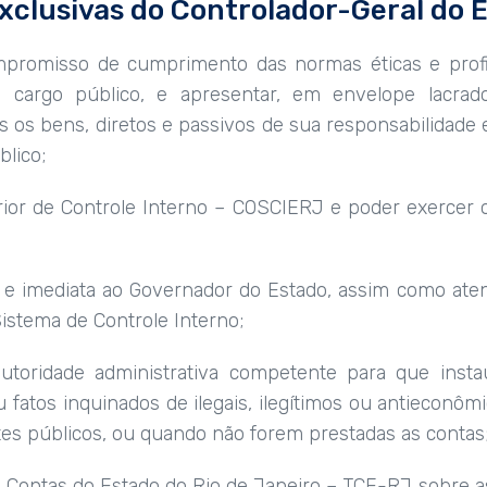
xclusivas do Controlador-Geral do 
ompromisso de cumprimento das normas éticas e profi
 cargo público, e apresentar, em envelope lacrado,
 os bens, diretos e passivos de sua responsabilidade e
blico;
rior de Controle Interno – COSCIERJ e poder exercer 
eta e imediata ao Governador do Estado, assim como a
istema de Controle Interno;
autoridade administrativa competente para que insta
u fatos inquinados de ilegais, ilegítimos ou antieconô
ntes públicos, ou quando não forem prestadas as contas
e Contas do Estado do Rio de Janeiro – TCE-RJ sobre as 