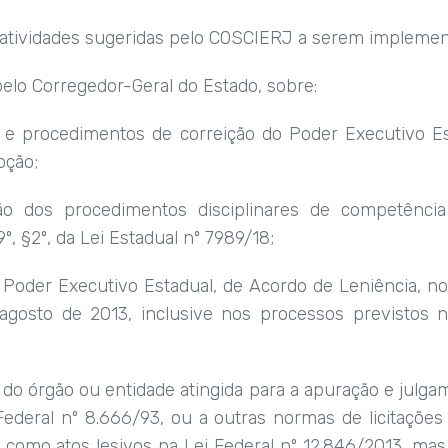
ou atividades sugeridas pelo COSCIERJ a serem impleme
pelo Corregedor-Geral do Estado, sobre:
s e procedimentos de correição do Poder Executivo Est
pção;
ão dos procedimentos disciplinares de competência
º, §2º, da Lei Estadual nº 7989/18;
 Poder Executivo Estadual, de Acordo de Leniência, no
e agosto de 2013, inclusive nos processos previstos n
do órgão ou entidade atingida para a apuração e julg
 Federal nº 8.666/93, ou a outras normas de licitações
 como atos lesivos na Lei Federal nº 12.846/2013, mas