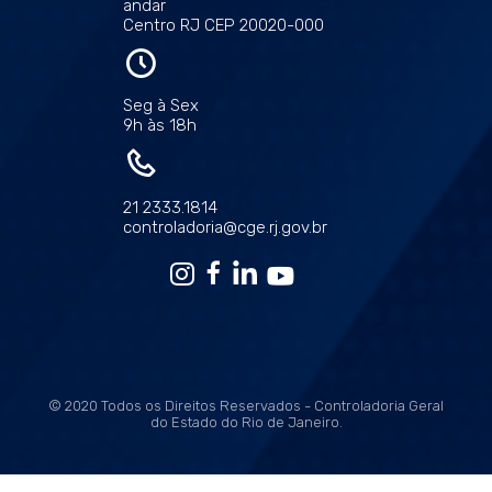
andar
Centro RJ CEP 20020-000
Seg à Sex
9h às 18h
21 2333.1814
controladoria@cge.rj.gov.br
© 2020 Todos os Direitos Reservados - Controladoria Geral
do Estado do Rio de Janeiro.