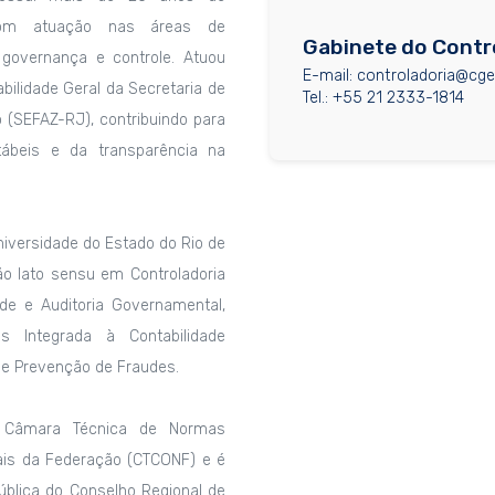
 com atuação nas áreas de
Gabinete do Contr
, governança e controle. Atuou
E-mail: controladoria@cge.
ilidade Geral da Secretaria de
Tel.: +55 21 2333-1814
 (SEFAZ-RJ), contribuindo para
tábeis e da transparência na
iversidade do Estado do Rio de
ão lato sensu em Controladoria
ade e Auditoria Governamental,
 Integrada à Contabilidade
 e Prevenção de Fraudes.
 Câmara Técnica de Normas
ais da Federação (CTCONF) e é
blica do Conselho Regional de