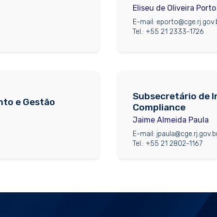
Eliseu de Oliveira Porto
E-mail: eporto@cge.rj.gov.
Tel.: +55 21 2333-1726
Subsecretário de I
nto e Gestão
Compliance
Jaime Almeida Paula
E-mail: jpaula@cge.rj.gov.b
Tel.: +55 21 2802-1167