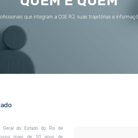
QUEM É QUEM
fissionais que integram a CGE RJ, suas trajetórias e informaç
tado
ia Geral do Estado do Rio de
possui mais de 20 anos de