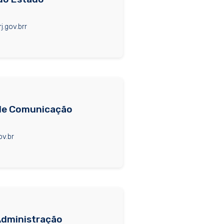
j.gov.brr
de Comunicação
ov.br
Administração