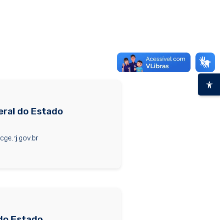
ral do Estado
ge.rj.gov.br
do Estado