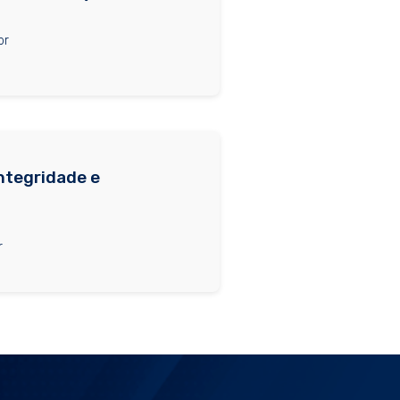
br
ntegridade e
r