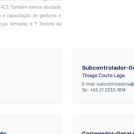
C-RJ). Também exerce atividade
 e capacitação de gestores e
orças Armadas, é 1º Tenente da
Subcontrolador-Ge
Thiago Couto Lage
E-mail: subcontroladoria@c
Tel.: +55 21 2333-1814
ado
Corregedor-Geral 