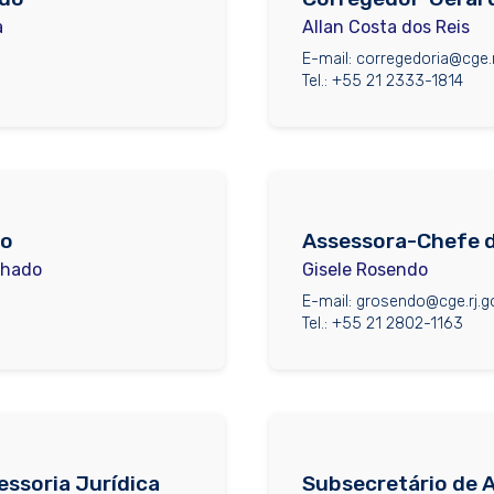
a
Allan Costa dos Reis
E-mail: corregedoria@cge.r
Tel.: +55 21 2333-1814
do
Assessora-Chefe 
chado
Gisele Rosendo
E-mail: grosendo@cge.rj.g
Tel.: +55 21 2802-1163
ssoria Jurídica
Subsecretário de 