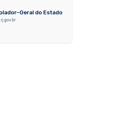
olador–Geral do Estado
rj.gov.br