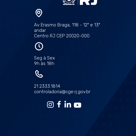
Av Erasmo Braga, 118 - 12º e 13º
andar
Centro RJ CEP 20020-000
Seg à Sex
9h às 18h
21 2333.1814
controladoria@cge.rj.gov.br