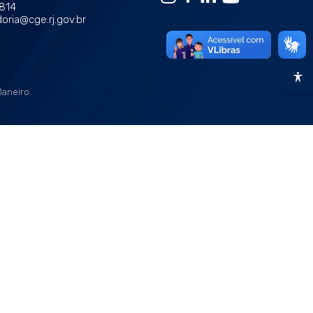
1814
oria@cge.rj.gov.br
Janeiro.