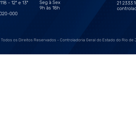
Seg à Sex
18 - 12º e 13º
21 2333.
9h às 18h
controlad
0020-000
Todos os Direitos Reservados - Controladoria Geral do Estado do Rio de 