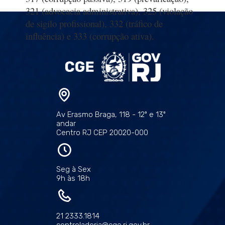
321 (advocacia administrativa), 325 (violação
de sigilo profissional), 332 (tráfico de
influência) e 333 (corrupção ativa).
Av Erasmo Braga, 118 - 12º e 13º
andar
Centro RJ CEP 20020-000
Seg à Sex
9h às 18h
21 2333.1814