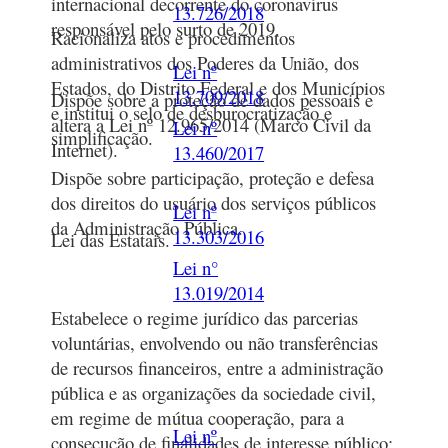
internacional decorrente do coronavírus
13.726/2018
responsável pelo surto de 2019.
Racionaliza atos e procedimentos
administrativos dos Poderes da União, dos
Lei nº
Estados, do Distrito Federal e dos Municípios
13.709/2018
Dispõe sobre a proteção de dados pessoais e
e institui o selo de desburocratização e
altera a Lei nº 12.965/2014 (Marco Civil da
Lei nº
simplificação.
Internet).
13.460/2017
Dispõe sobre participação, proteção e defesa
dos direitos do usuário dos serviços públicos
Lei nº
da Administração Pública.
13.303/2016
Lei das Estatais.
Lei n°
13.019/2014
Estabelece o regime jurídico das parcerias
voluntárias, envolvendo ou não transferências
de recursos financeiros, entre a administração
pública e as organizações da sociedade civil,
em regime de mútua cooperação, para a
Lei nº
consecução de finalidades de interesse público;