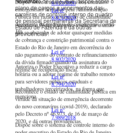
recursos.
Dispõe sobre a transparência nos contratos
Novembro de 2013, que “dispõe sobre o
8.832/2020
plano de cargos e vencimentos das
emergenciais firmados pela Administração
Lei nº
carreiras de controle interno do quadro
Pública em razão da situação de calamidade
8.821/2020
de pessoal permanente da Secretaria de
decorrente da epidemia do coronavírus (covid-
Autoriza o Poder Executivo a solicitar a união
Estado de Fazenda e dá outras
19).
que se abstenha de adotar quaisquer medidas
providências”.
de cobrança e constrição patrimonial contra o
Estado do Rio de Janeiro em decorrência do
Lei nº
não pagamento do contrato de refinanciamento
8.802/2020
da dívida firmado quando da assinatura do
Autoriza o Poder Executivo a reduzir a carga
regime de recuperação fiscal.
horária ou a adotar regime de trabalho remoto
Lei nº
para servidores públicos estaduais e
8.794/2020
trabalhadores terceirizados, na forma que
Reconhece o estado de calamidade pública em
menciona.
virtude da situação de emergência decorrente
do novo coronavírus (covid-2019), declarado
Lei n°
pelo Decreto nº 46.973, de 16 de março de
7.989/2018
2020, e dá outras providências.
Dispõe sobre o sistema de controle interno do
poder executivo do Estado do Rio de Janeiro,