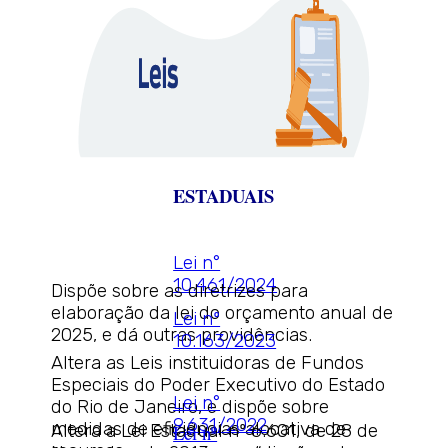
ESTADUAIS
Lei n°
10.461/2024
Dispõe sobre as diretrizes para
elaboração da lei do orçamento anual de
Lei nº
2025, e dá outras providências.
10.163/2023
Altera as Leis instituidoras de Fundos
Especiais do Poder Executivo do Estado
Lei n°
do Rio de Janeiro, e dispõe sobre
9.631/2022
medidas de eficiências alocativa de
Altera a Lei Estadual nº 6.601, de 28 de
Lei nº