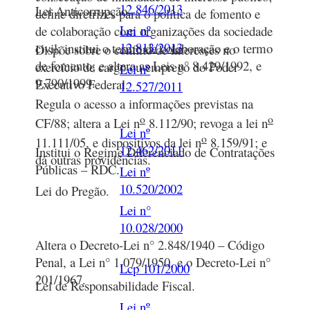
12.846/2013
Lei Anticorrupção.
define diretrizes para o política de fomento e
Lei nº
de colaboração com organizações da sociedade
12.813/2013
civil; institui o termo de colaboração e o termo
Dispõe sobre o conflito de interesses no
de fomento; e altera as Leis n° 8.429/1992, e
exercício de cargo ou emprego do Poder
Lei nº
9.790/1999.
Executivo Federal.
12.527/2011
Regula o acesso a informações previstas na
o
o
CF/88; altera a Lei n
8.112/90; revoga a lei n
Lei nº
o
11.111/05, e dispositivos da lei n
8.159/91; e
12.462/2011
Institui o Regime Diferenciado de Contratações
dá outras providências.
Públicas – RDC.
Lei nº
10.520/2002
Lei do Pregão.
Lei n°
10.028/2000
Altera o Decreto-Lei n° 2.848/1940 – Código
Penal, a Lei n° 1.079/1950, e o Decreto-Lei n°
Lcp 101/2000
201/1967.
Lei de Responsabilidade Fiscal.
Lei nº