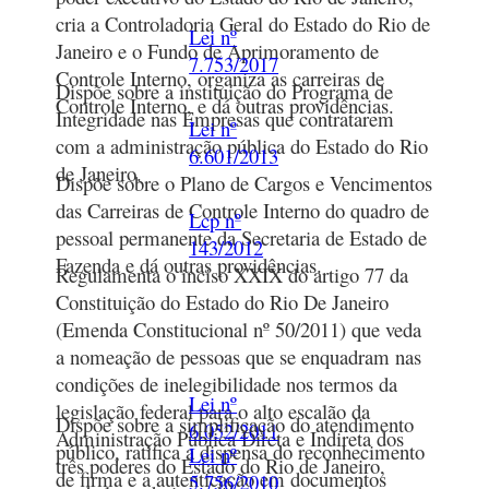
cria a Controladoria Geral do Estado do Rio de
Lei nº
Janeiro e o Fundo de Aprimoramento de
7.753/2017
Controle Interno, organiza as carreiras de
Dispõe sobre a instituição do Programa de
Controle Interno, e dá outras providências.
Integridade nas Empresas que contratarem
Lei nº
com a administração pública do Estado do Rio
6.601/2013
de Janeiro.
Dispõe sobre o Plano de Cargos e Vencimentos
das Carreiras de Controle Interno do quadro de
Lcp nº
pessoal permanente da Secretaria de Estado de
143/2012
Fazenda e dá outras providências.
Regulamenta o inciso XXIX do artigo 77 da
Constituição do Estado do Rio De Janeiro
(Emenda Constitucional nº 50/2011) que veda
a nomeação de pessoas que se enquadram nas
condições de inelegibilidade nos termos da
Lei nº
legislação federal para o alto escalão da
Dispõe sobre a simplificação do atendimento
6.052/2011
Administração Pública Direta e Indireta dos
público, ratifica a dispensa do reconhecimento
Lei nº
três poderes do Estado do Rio de Janeiro,
de firma e a autenticação em documentos
5.756/2010