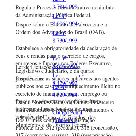
9.784/1999
Regula o Processo Administrativo no âmbito
da Administração Pública Federal.
Lei nº
8.906/1994
Dispõe sobre o Estatuto da Advocacia e a
Ordem dos Advogados do Brasil (OAB).
Lei nº
8.730/1993
Estabelece a obrigatoriedade da declaração de
bens e rendas para o exercício de cargos,
Lei nº
empregos e funções nos Poderes Executivo,
8.666/1993
Lei de Licitações e Contratos.
Legislativo e Judiciário, e dá outras
Lei nº
providências.
Dispõe sobre as sanções aplicáveis aos agentes
8.429/1992
públicos nos casos de enriquecimento ilícito no
Lei n°
exercício de mandato, cargo, emprego ou
4.320/1964
função na administração pública direta,
Estatui Normas Gerais de Direito Financeiro
indireta ou fundacional e dá outras
para elaboração e controle dos orçamentos e
Código Penal
providências.
balanços da União, dos Estados, dos
Dos Crimes contra a Administração
(Título XI)
Municípios e do Distrito Federal.
Pública: arts. 312 (peculato), 316 (concussão),
317 (corrupção passiva), 319 (prevaricação),