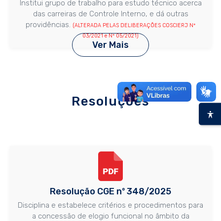
Institui grupo de trabalho para estudo técnico acerca
das carreiras de Controle Interno, e dá outras
providências.
(ALTERADA PELAS DELIBERAÇÕES COSCIERJ Nº
03/2021 e Nº 05/2021)
Ver Mais
Deliberação COSCIERJ nº 01/2020
Deliberação COSCIERJ nº 01/2020
Resoluções
Aprova o Regimento Interno do Conselho Superior do
Aprova o Regimento Interno do Conselho Superior do
Controle Interno do Estado do Rio de Janeiro –
Controle Interno do Estado do Rio de Janeiro –
COSCIERJ.
COSCIERJ.
(ALTERADA PELA DELIBERAÇÃO COSCIERJ Nº 04/2021)
(ALTERADA PELA DELIBERAÇÃO COSCIERJ Nº 04/2021)
Resolução CGE nº 348/2025
Disciplina e estabelece critérios e procedimentos para
a concessão de elogio funcional no âmbito da