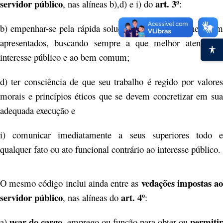
servidor público
art. 3º
, nas alíneas b),d) e i) do
:
b) empenhar-se pela rápida solução dos casos que lhe forem
apresentados, buscando sempre a que melhor atenda ao
interesse público e ao bem comum;
d) ter consciência de que seu trabalho é regido por valores
morais e princípios éticos que se devem concretizar em sua
adequada execução e
i) comunicar imediatamente a seus superiores todo e
qualquer fato ou ato funcional contrário ao interesse público.
vedações impostas a
O mesmo código inclui ainda entre as
servidor público
art. 4º
, nas alíneas do
:
usar do cargo
permitir
a)
, emprego ou função para obter ou