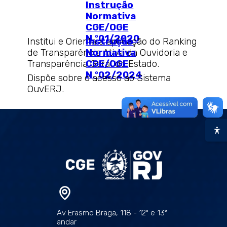
Instrução
Normativa
CGE/OGE
N.º01/2020
Institui e Orienta a aplicação do Ranking
Instrução
de Transparência Ativa da Ouvidoria e
Normativa
Transparência Geral do Estado.
CGE/OGE
N.º02/2024
Dispõe sobre o acesso ao Sistema
OuvERJ.
Av Erasmo Braga, 118 - 12º e 13º
andar