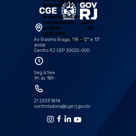
08/04/2015
previamente ao
envio de
procedimentos
correcionais para
análise da
CGE/CRE.
Av Erasmo Braga, 118 - 12º e 13º
07/01/2025
andar
Centro RJ CEP 20020-000
Seg à Sex
9h às 18h
21 2333.1814
controladoria@cge.rj.gov.br