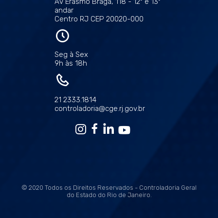
Av Erasmo Braga, 118 - 12º e 13º
andar
Centro RJ CEP 20020-000
Seg à Sex
9h às 18h
21 2333.1814
controladoria@cge.rj.gov.br
© 2020 Todos os Direitos Reservados - Controladoria Geral
do Estado do Rio de Janeiro.