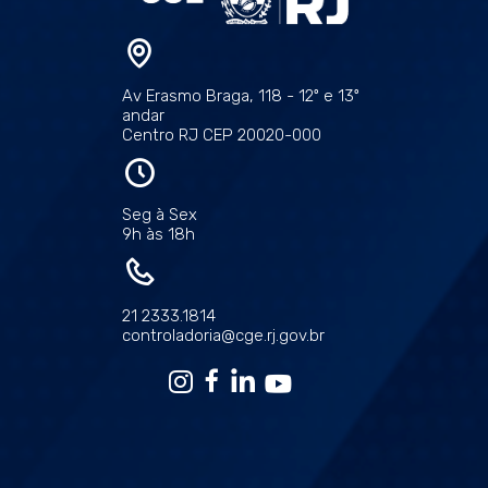
Av Erasmo Braga, 118 - 12º e 13º
andar
Centro RJ CEP 20020-000
Seg à Sex
9h às 18h
21 2333.1814
controladoria@cge.rj.gov.br