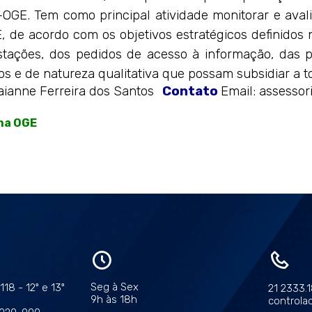
OGE. Tem como principal atividade monitorar e aval
 de acordo com os objetivos estratégicos definidos
estações, dos pedidos de acesso à informação, das p
ivos e de natureza qualitativa que possam subsidiar a
ianne Ferreira dos Santos
Contato
Email: assessor
ma OGE
Seg à Sex
18 - 12º e 13º
21 2333.
9h às 18h
controlad