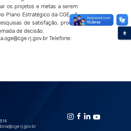
iar os projetos e metas a serem
 no Plano Estratégico da CGE. A
esquisas de satisfação, produz
 tomada de decisão.
ia.oge@cge.rj.gov.br
Telefone:
1814
oria@cge.rj.gov.br