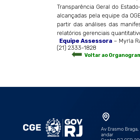
Transparência Geral do Estado-
alcançadas pela equipe da OGE,
partir das análises das manif
relatórios gerenciais quantitat
Equipe
Assessora
– Myrla Ra
(21) 2333-1828
Voltar ao Organogra
Av Erasmo Braga, 1
andar