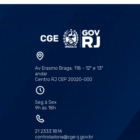
Av Erasmo Braga, 118 - 12º e 13º
andar
Centro RJ CEP 20020-000
Seg à Sex
9h às 18h
21 2333.1814
controladoria@cge.rj.gov.br