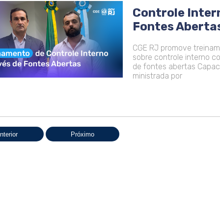
Controle Inter
Fontes Aberta
CGE RJ promove treina
sobre controle interno c
de fontes abertas Capac
ministrada por
nterior
Próximo