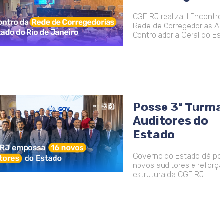
CGE RJ realiza II Encontr
Rede de Corregedorias A
Controladoria Geral do E
Posse 3ª Turm
Auditores do
Estado
Governo do Estado dá po
novos auditores e reforç
estrutura da CGE RJ