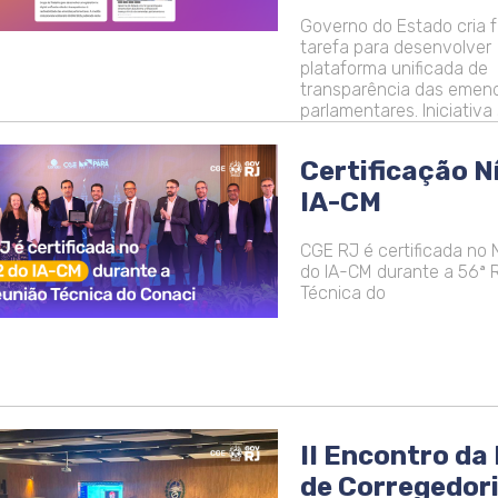
Governo do Estado cria 
tarefa para desenvolver
plataforma unificada de
transparência das emen
parlamentares. Iniciativa
Certificação Ní
IA-CM
CGE RJ é certificada no N
do IA-CM durante a 56ª 
Técnica do
II Encontro da
de Corregedor