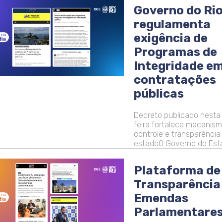
Governo do Ri
regulamenta
exigência de
Programas de
Integridade e
contratações
públicas
Decreto publicado nesta
feira fortalece mecanis
controle e transparência
estadoO Governo do Est
Plataforma de
Transparência
Emendas
Parlamentare