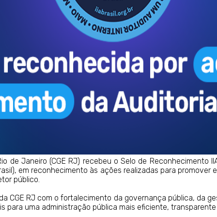
Rio de Janeiro (CGE RJ) recebeu o Selo de Reconhecimento II
 Brasil), em reconhecimento às ações realizadas para promover 
tor público.
da CGE RJ com o fortalecimento da governança pública, da gest
is para uma administração pública mais eficiente, transparente 