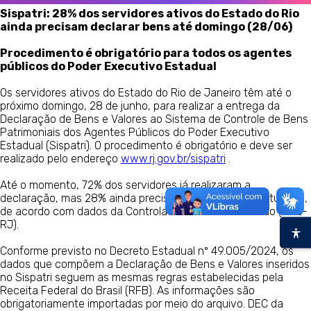
Sispatri: 28% dos servidores ativos do Estado do Rio
ainda precisam declarar bens até domingo (28/06)
Procedimento é obrigatório para todos os agentes
públicos do Poder Executivo Estadual
Os servidores ativos do Estado do Rio de Janeiro têm até o
próximo domingo, 28 de junho, para realizar a entrega da
Declaração de Bens e Valores ao Sistema de Controle de Bens
Patrimoniais dos Agentes Públicos do Poder Executivo
Estadual (Sispatri). O procedimento é obrigatório e deve ser
realizado pelo endereço
www.rj.gov.br/sispatri
.
Até o momento, 72% dos servidores já realizaram a
declaração, mas 28% ainda precisam regularizar sua situação,
de acordo com dados da Controladoria-Geral do Estado (CGE-
RJ).
Conforme previsto no Decreto Estadual nº 49.005/2024, os
dados que compõem a Declaração de Bens e Valores inseridos
no Sispatri seguem as mesmas regras estabelecidas pela
Receita Federal do Brasil (RFB). As informações são
obrigatoriamente importadas por meio do arquivo. DEC da