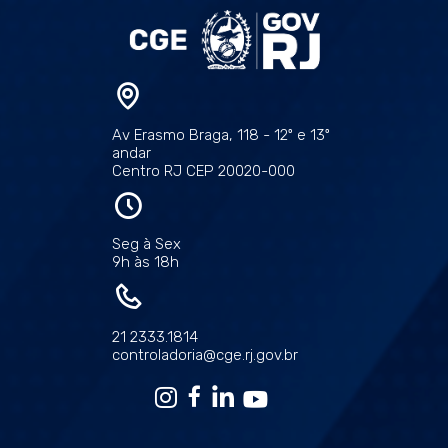
Av Erasmo Braga, 118 - 12º e 13º
andar
Centro RJ CEP 20020-000
Seg à Sex
9h às 18h
21 2333.1814
controladoria@cge.rj.gov.br