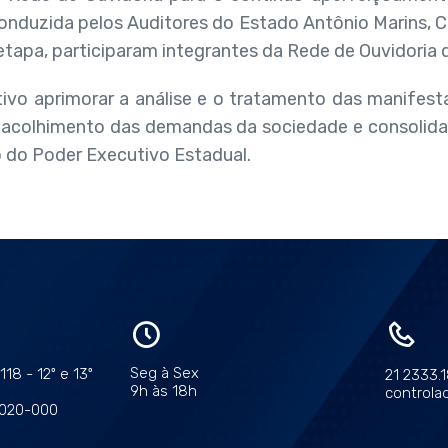
onduzida pelos Auditores do Estado Antônio Marins, C
etapa, participaram integrantes da Rede de Ouvidoria 
vo aprimorar a análise e o tratamento das manifesta
acolhimento das demandas da sociedade e consolidan
 do Poder Executivo Estadual.
Seg à Sex
18 - 12º e 13º
21 2333.
9h às 18h
controlad
0020-000