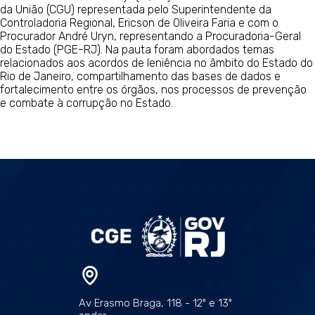
da União (CGU) representada pelo Superintendente da
Controladoria Regional, Ericson de Oliveira Faria e com o
Procurador André Uryn, representando a Procuradoria-Geral
do Estado (PGE-RJ). Na pauta foram abordados temas
relacionados aos acordos de leniência no âmbito do Estado do
Rio de Janeiro, compartilhamento das bases de dados e
fortalecimento entre os órgãos, nos processos de prevenção
e combate à corrupção no Estado.
Av Erasmo Braga, 118 - 12º e 13º