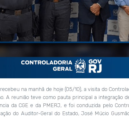
recebeu na manhã de hoje (05/10), a visita do Controlado
ão. A reunião teve como pauta principal a integração 
ência da CGE e da PMERJ, e foi conduzida pelo Contro
pação do Auditor-Geral do Estado, José Múcio Gusmão