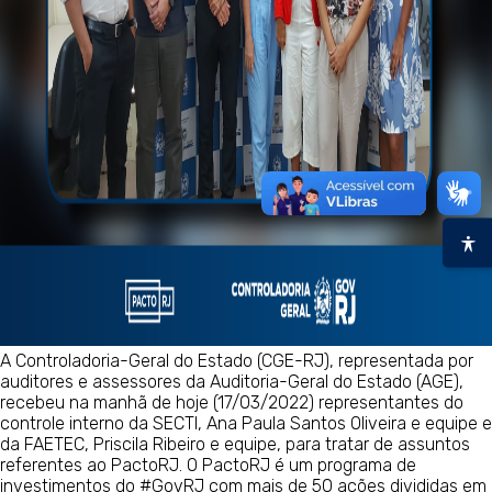
A Controladoria-Geral do Estado (CGE-RJ), representada por
auditores e assessores da Auditoria-Geral do Estado (AGE),
recebeu na manhã de hoje (17/03/2022) representantes do
controle interno da SECTI, Ana Paula Santos Oliveira e equipe e
da FAETEC, Priscila Ribeiro e equipe, para tratar de assuntos
referentes ao PactoRJ. O PactoRJ é um programa de
investimentos do #GovRJ com mais de 50 ações divididas em