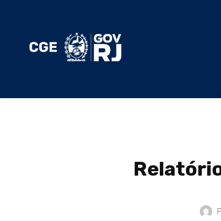
Relatóri
P