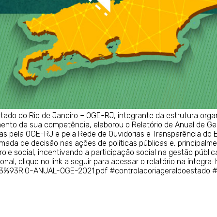
stado do Rio de Janeiro – OGE-RJ, integrante da estrutura orga
mento de sua competência, elaborou o Relatório de Anual de G
s pela OGE-RJ e pela Rede de Ouvidorias e Transparência do E
tomada de decisão nas ações de políticas públicas e, principalm
ole social, incentivando a participação social na gestão públic
ional, clique no link a seguir para acessar o relatório na íntegra
3%93RIO-ANUAL-OGE-2021.pdf #controladoriageraldoestado