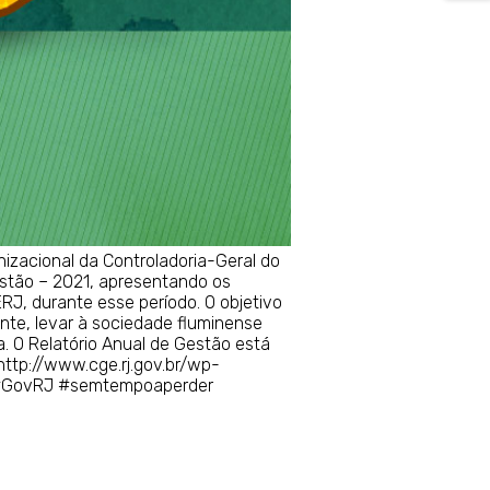
nizacional da Controladoria-Geral do
estão – 2021, apresentando os
RJ, durante esse período. O objetivo
ente, levar à sociedade fluminense
a. O Relatório Anual de Gestão está
: http://www.cge.rj.gov.br/wp-
 #GovRJ #semtempoaperder