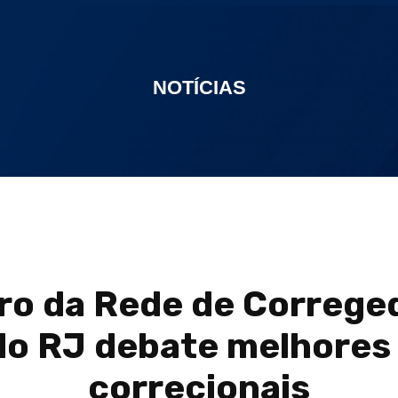
NOTÍCIAS
ro da Rede de Correge
do RJ debate melhores 
correcionais