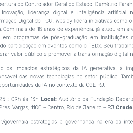
rtura do Controlador Geral do Estado, Demétrio Farah,
novação, liderança digital e inteligência artificial
mação Digital do TCU, Wesley lidera iniciativas como
a. Com mais de 18 anos de experiência, já atuou em ár
ssor em programas de pós-graduação em instituiçõ
indo participação em eventos como o TEDx. Seu trabalh
gerar valor público e promover a transformação digital 
os impactos estratégicos da IA generativa, a impor
onsável das novas tecnologias no setor público. T
 oportunidades da IA no contexto da CGE RJ.
25 :: 09h às 13h
Local:
Auditório da Fundação Depart
Pres. Vargas, 1100 – Centro, Rio de Janeiro – RJ
Crede
br/governaia-estrategias-e-governanca-na-era-da-intelig