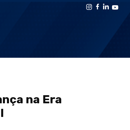
ança na Era
l