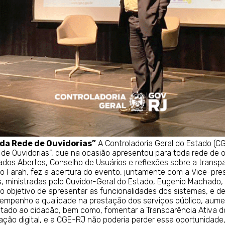
 da Rede de Ouvidorias”
A Controladoria Geral do Estado (
e de Ouvidorias”, que na ocasião apresentou para toda rede de
 Dados Abertos, Conselho de Usuários e reflexões sobre a trans
o Farah, fez a abertura do evento, juntamente com a Vice-pre
s, ministradas pelo Ouvidor-Geral do Estado, Eugenio Machado
o objetivo de apresentar as funcionalidades dos sistemas, e de
sempenho e qualidade na prestação dos serviços público, aum
Estado ao cidadão, bem como, fomentar a Transparência Ativa d
ação digital, e a CGE-RJ não poderia perder essa oportunidade,