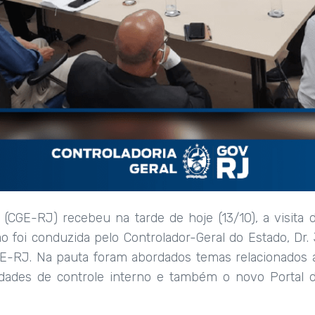
 (CGE-RJ) recebeu na tarde de hoje (13/10), a visita
ão foi conduzida pelo Controlador-Geral do Estado, D
GE-RJ. Na pauta foram abordados temas relacionados a
vidades de controle interno e também o novo Portal 