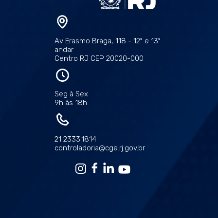
Av Erasmo Braga, 118 - 12º e 13º
andar
Centro RJ CEP 20020-000
Seg à Sex
9h às 18h
21 2333.1814
controladoria@cge.rj.gov.br