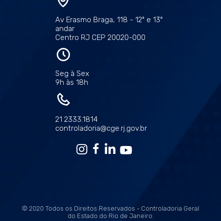
Av Erasmo Braga, 118 - 12º e 13º
andar
Centro RJ CEP 20020-000
Seg à Sex
9h às 18h
21 2333.1814
controladoria@cge.rj.gov.br
© 2020 Todos os Direitos Reservados - Controladoria Geral
do Estado do Rio de Janeiro.