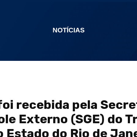
NOTÍCIAS
oi recebida pela Secre
ole Externo (SGE) do Tr
 Estado do Rio de Jan