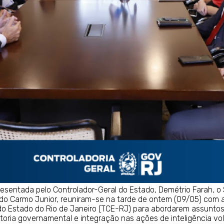
resentada pelo Controlador-Geral do Estado, Demétrio Farah, o
d do Carmo Junior, reuniram-se na tarde de ontem (09/05) com 
do Estado do Rio de Janeiro (TCE-RJ) para abordarem assuntos 
oria governamental e integração nas ações de inteligência vo