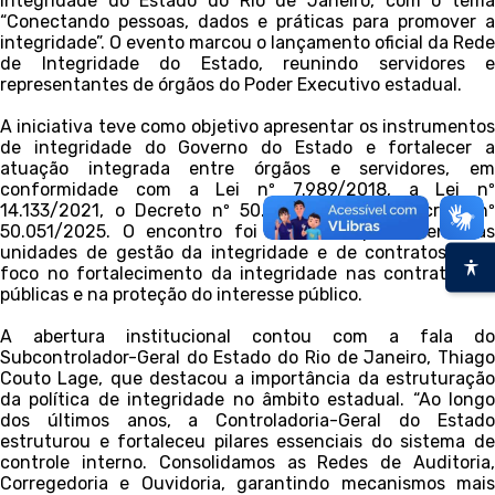
Integridade do Estado do Rio de Janeiro, com o tema
“Conectando pessoas, dados e práticas para promover a
integridade”. O evento marcou o lançamento oficial da Rede
de Integridade do Estado, reunindo servidores e
representantes de órgãos do Poder Executivo estadual.
A iniciativa teve como objetivo apresentar os instrumentos
de integridade do Governo do Estado e fortalecer a
atuação integrada entre órgãos e servidores, em
conformidade com a Lei nº 7.989/2018, a Lei nº
14.133/2021, o Decreto nº 50.050/2025 e o Decreto nº
50.051/2025. O encontro foi voltado especialmente às
unidades de gestão da integridade e de contratos, com
foco no fortalecimento da integridade nas contratações
públicas e na proteção do interesse público.
A abertura institucional contou com a fala do
Subcontrolador-Geral do Estado do Rio de Janeiro, Thiago
Couto Lage, que destacou a importância da estruturação
da política de integridade no âmbito estadual. “Ao longo
dos últimos anos, a Controladoria-Geral do Estado
estruturou e fortaleceu pilares essenciais do sistema de
controle interno. Consolidamos as Redes de Auditoria,
Corregedoria e Ouvidoria, garantindo mecanismos mais